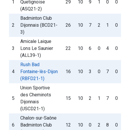
1
Quetignoise
29
10
9
1
0
0
(ASQ21-2)
Badminton Club
2
Dijonnais (BCD21-
26
10
7
2
1
0
3)
Amicale Laique
3
Lons Le Saunier
22
10
6
0
4
0
(ALL39-1)
Rush Bad
4
Fontaine-lès-Dijon
16
10
3
0
7
0
(RBFD21-1)
Union Sportive
des Cheminots
5
15
10
2
1
7
0
Dijonnais
(USCD21-1)
Chalon-sur-Saône
6
Badminton Club
12
10
0
2
8
0