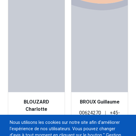
BLOUZARD
BROUX Guillaume
Charlotte
00624270
|
+45-
06941073
|
+35-
V3
Nous utilisons les cookies sur notre site afin d'améliorer
V1
1553
|
1122
|
l'expérience de nos utilisateurs. Vous pouvez changer
916
|
897
|
1236
d'avis à tout moment en cliquant sur le bouton " Gestion