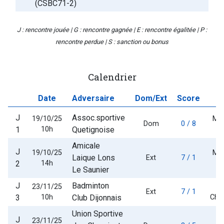
(CSBC71-2)
J : rencontre jouée | G : rencontre gagnée | E : rencontre égalitée | P :
rencontre perdue | S : sanction ou bonus
Calendrier
Date
Adversaire
Dom/Ext
Score
J
Assoc.sportive
19/10/25
Mai
Dom
0 / 8
1
10h
Quetignoise
S
Amicale
J
19/10/25
Mai
Laique Lons
Ext
7 / 1
2
14h
S
Le Saunier
J
Badminton
23/11/25
G
Ext
7 / 1
3
10h
Club Dijonnais
Cha
Union Sportive
J
23/11/25
G