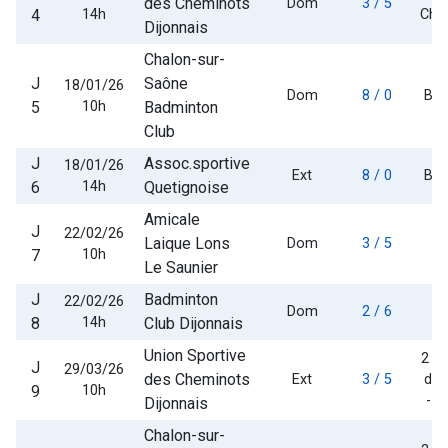
des Cheminots
Dom
3 / 5
4
14h
Cha
Dijonnais
Chalon-sur-
J
Saône
18/01/26
Dom
8 / 0
Bou
5
10h
Badminton
Club
J
Assoc.sportive
18/01/26
Ext
8 / 0
Bou
6
14h
Quetignoise
Amicale
J
22/02/26
Laique Lons
Dom
3 / 5
7
10h
T
Le Saunier
J
Badminton
22/02/26
Dom
2 / 6
8
14h
Club Dijonnais
T
Union Sportive
2 -
J
29/03/26
des Cheminots
Ext
3 / 5
des
9
10h
- d
Dijonnais
Chalon-sur-