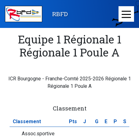
Aller
au
RBFD
≡
contenu
principal
Equipe 1 Régionale 1
Régionale 1 Poule A
ICR Bourgogne - Franche-Comté 2025-2026 Régionale 1
Régionale 1 Poule A
Classement
Classement
Pts
J
G
E
P
S
Assoc.sportive